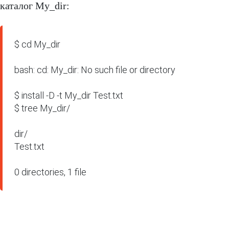
каталог My_dir:
$ cd My_dir

bash: cd: My_dir: No such file or directory

$ install -D -t My_dir Test.txt

$ tree My_dir/

dir/

Test.txt

0 directories, 1 file