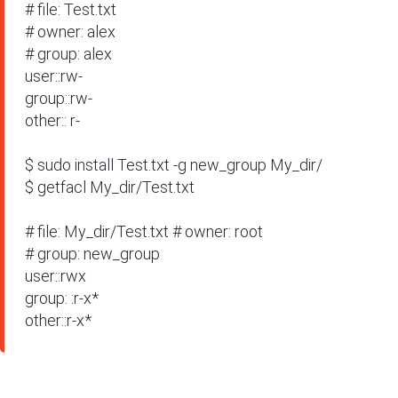
# file: Test.txt

# owner: alex

# group: alex

user::rw-

group::rw-

other:: r-

$ sudo install Test.txt -g new_group My_dir/ 

$ getfacl My_dir/Test.txt

# file: My_dir/Test.txt # owner: root

# group: new_group

user::rwx

group: :r-x*

other::r-x*