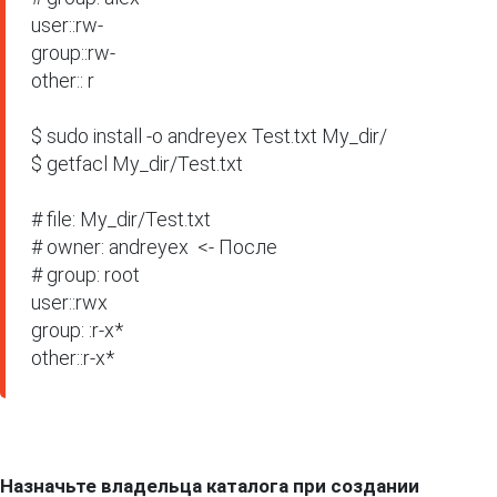
user::rw-

group::rw-

other:: r

$ sudo install -o andreyex Test.txt My_dir/ 

$ getfacl My_dir/Test.txt

# file: My_dir/Test.txt

# owner: andreyex  <- После

# group: root

user::rwx

group: :r-x*

other::r-x*
Назначьте владельца каталога при создании