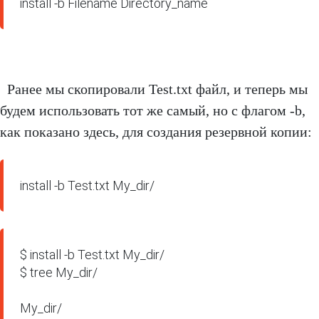
install -b Filename Directory_name
Ранее мы скопировали Test.txt файл, и теперь мы
будем использовать тот же самый, но с флагом -b,
как показано здесь, для создания резервной копии:
install -b Test.txt My_dir/
$ install -b Test.txt My_dir/  

$ tree My_dir/

My_dir/
