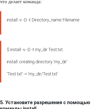
что делает команда:
install -v -D -t Directory_name Filename

$ install -v -D -t my_dir Test.txt 

install: creating directory 'my_dir' 

'Test.txt' -> 'my_dir/Test.txt'
5. Установите разрешения с помощью
команды install