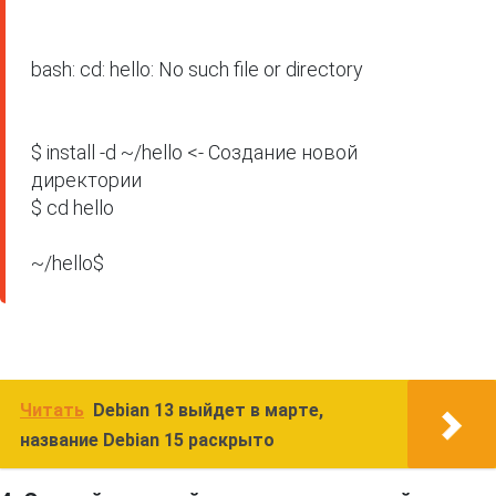
bash: cd: hello: No such file or directory

$ install -d ~/hello <- Создание новой 
директории

$ cd hello 

~/hello$
Читать
Debian 13 выйдет в марте,
название Debian 15 раскрыто