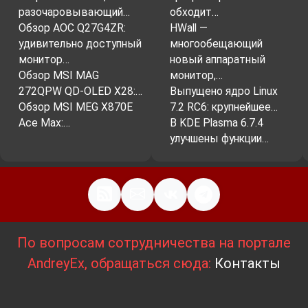
разочаровывающий…
обходит…
Обзор AOC Q27G4ZR:
HWall —
удивительно доступный
многообещающий
монитор…
новый аппаратный
Обзор MSI MAG
монитор,…
272QPW QD-OLED X28:…
Выпущено ядро Linux
Обзор MSI MEG X870E
7.2 RC6: крупнейшее…
Ace Max:…
В KDE Plasma 6.7.4
улучшены функции…
По вопросам сотрудничества на портале
AndreyEx, обращаться сюда:
Контакты