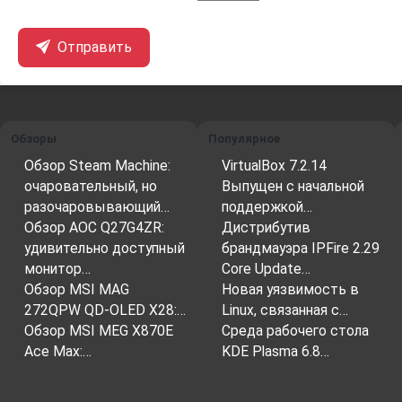
Отправить
Обзоры
Популярное
Обзор Steam Machine:
VirtualBox 7.2.14
очаровательный, но
Выпущен с начальной
разочаровывающий…
поддержкой…
Обзор AOC Q27G4ZR:
Дистрибутив
удивительно доступный
брандмауэра IPFire 2.29
монитор…
Core Update…
Обзор MSI MAG
Новая уязвимость в
272QPW QD-OLED X28:…
Linux, связанная с…
Обзор MSI MEG X870E
Среда рабочего стола
Ace Max:…
KDE Plasma 6.8…