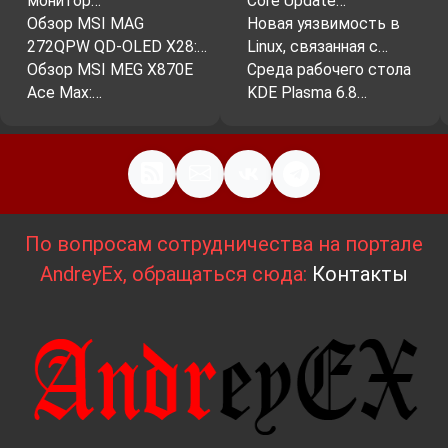
монитор…
Core Update…
Обзор MSI MAG
Новая уязвимость в
272QPW QD-OLED X28:…
Linux, связанная с…
Обзор MSI MEG X870E
Среда рабочего стола
Ace Max:…
KDE Plasma 6.8…
По вопросам сотрудничества на портале
AndreyEx, обращаться сюда:
Контакты