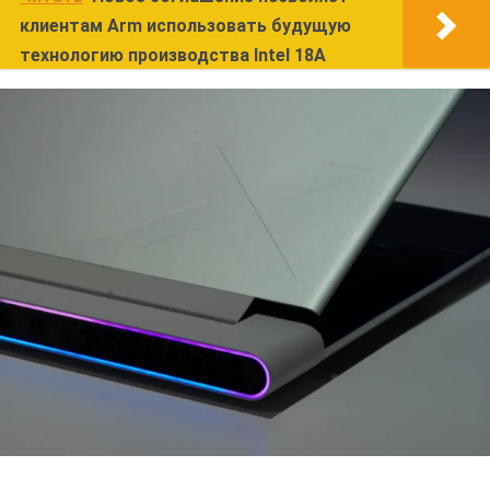
клиентам Arm использовать будущую
технологию производства Intel 18A