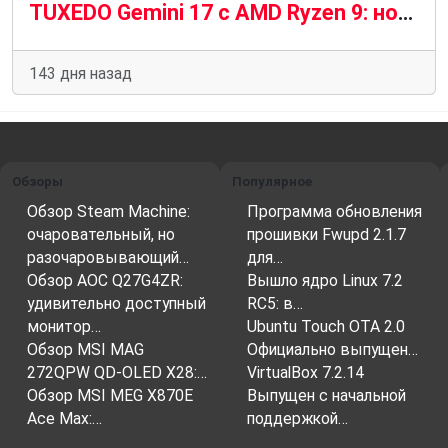
TUXEDO Gemini 17 с AMD Ryzen 9: новый уровень Linux-ноутбуков
143 дня назад
Обзоры
Популярное
Обзор Steam Machine:
Программа обновления
очаровательный, но
прошивки Fwupd 2.1.7
разочаровывающий…
для…
Обзор AOC Q27G4ZR:
Вышло ядро ​​Linux 7.2
удивительно доступный
RC5: в…
монитор…
Ubuntu Touch OTA 2.0
Обзор MSI MAG
Официально выпущен…
272QPW QD-OLED X28:…
VirtualBox 7.2.14
Обзор MSI MEG X870E
Выпущен с начальной
Ace Max:…
поддержкой…