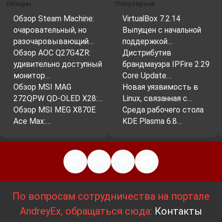
Обзоры
Популярное
Обзор Steam Machine:
VirtualBox 7.2.14
очаровательный, но
Выпущен с начальной
разочаровывающий…
поддержкой…
Обзор AOC Q27G4ZR:
Дистрибутив
удивительно доступный
брандмауэра IPFire 2.29
монитор…
Core Update…
Обзор MSI MAG
Новая уязвимость в
272QPW QD-OLED X28:…
Linux, связанная с…
Обзор MSI MEG X870E
Среда рабочего стола
Ace Max:…
KDE Plasma 6.8…
По вопросам сотрудничества на портале
AndreyEx, обращаться сюда:
Контакты