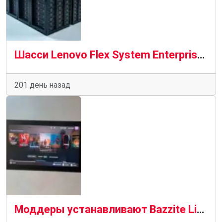
Шасси Lenovo Flex System Enterprise Chassis: модульная инфраструктура для современных ЦОД и корпоративных ИТ-систем
201 день назад
Моддеры устанавливают Bazzite Linux на Xbox Ally от Microsoft чтобы улучшить игровой процесс