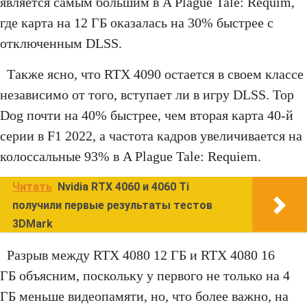
является самым большим в A Plague Tale: Requim,
где карта на 12 ГБ оказалась на 30% быстрее с
отключенным DLSS.
Также ясно, что RTX 4090 остается в своем классе
независимо от того, вступает ли в игру DLSS. Top
Dog почти на 40% быстрее, чем вторая карта 40-й
серии в F1 2022, а частота кадров увеличивается на
колоссальные 93% в A Plague Tale: Requiem.
Читать
Nvidia RTX 4060 и 4060 Ti
получили первые результаты тестов
3DMark
Разрыв между RTX 4080 12 ГБ и RTX 4080 16
ГБ объясним, поскольку у первого не только на 4
ГБ меньше видеопамяти, но, что более важно, на