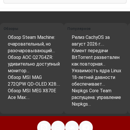
Обзоры
Популярное
Обзор Steam Machine:
Релиз CachyOS за
очаровательный, но
август 2026 г.…
разочаровывающий…
Клиент передачи
Обзор AOC Q27G4ZR:
BitTorrent разветвлен
удивительно доступный
как повторная…
монитор…
Уязвимость ядра Linux
Обзор MSI MAG
18-летней давности
272QPW QD-OLED X28:…
обеспечивает…
Обзор MSI MEG X870E
Nixpkgs Core Team
Ace Max:…
распущена: управление
Nixpkgs…