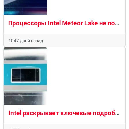
Процессоры Intel Meteor Lake не появятся в настольных ПК с разъемами в следующем году
1047 дней назад
Intel раскрывает ключевые подробности о дизайне 3D-чипов Foveros на Meteor Lake