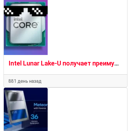
Intel Lunar Lake-U получает преимущество на 50 % по сравнению с Meteor Lake без HTT
881 день назад