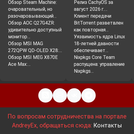
Обзор Steam Machine:
Релиз CachyOS за
очаровательный, но
август 2026 г.…
разочаровывающий…
Клиент передачи
Обзор AOC Q27G4ZR:
BitTorrent разветвлен
удивительно доступный
как повторная…
монитор…
Уязвимость ядра Linux
Обзор MSI MAG
18-летней давности
272QPW QD-OLED X28:…
обеспечивает…
Обзор MSI MEG X870E
Nixpkgs Core Team
Ace Max:…
распущена: управление
Nixpkgs…
По вопросам сотрудничества на портале
AndreyEx, обращаться сюда:
Контакты