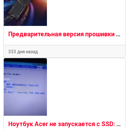
Предварительная версия прошивки Phison может быть основной причиной недавних сбоев в работе SSD, а не Windows 11
333 дня назад
Ноутбук Acer не запускается с SSD: проверка диска и настройка UEFI