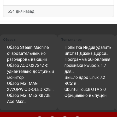
554 дня назад
Обзоры
Популярное
Обзор Steam Machine:
Попытка Индии удалить
очаровательный, но
BitChat Джека Дорси…
разочаровывающий…
Программа обновления
Обзор AOC Q27G4ZR:
прошивки Fwupd 2.1.7
удивительно доступный
для…
монитор…
Вышло ядро ​​Linux 7.2
Обзор MSI MAG
RC5: в…
272QPW QD-OLED X28:…
Ubuntu Touch OTA 2.0
Обзор MSI MEG X870E
Официально выпущен…
Ace Max:…