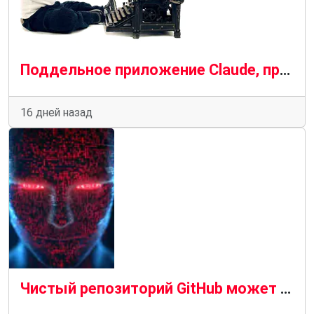
Поддельное приложение Claude, продвигаемое рекламой Bing, распространяет вредоносное ПО SectopRAT.
16 дней назад
Чистый репозиторий GitHub может заставить ИИ-агента выполнить вредоносный код