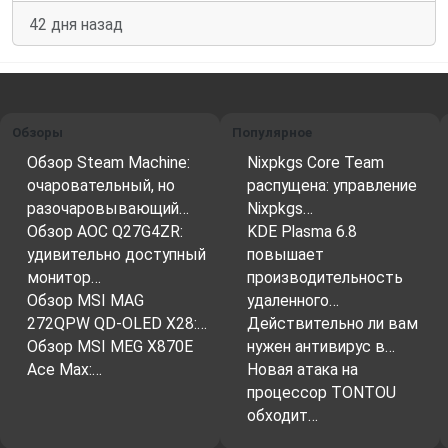
42 дня назад
Обзоры
Популярное
Обзор Steam Machine:
Nixpkgs Core Team
очаровательный, но
распущена: управление
разочаровывающий…
Nixpkgs…
Обзор AOC Q27G4ZR:
KDE Plasma 6.8
удивительно доступный
повышает
монитор…
производительность
Обзор MSI MAG
удаленного…
272QPW QD-OLED X28:…
Действительно ли вам
Обзор MSI MEG X870E
нужен антивирус в…
Ace Max:…
Новая атака на
процессор TONTOU
обходит…