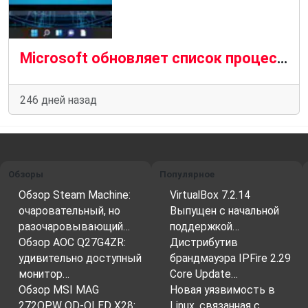
Microsoft обновляет список процессоров, совместимых с Windows 11
246 дней назад
Обзоры
Популярное
Обзор Steam Machine:
VirtualBox 7.2.14
очаровательный, но
Выпущен с начальной
разочаровывающий…
поддержкой…
Обзор AOC Q27G4ZR:
Дистрибутив
удивительно доступный
брандмауэра IPFire 2.29
монитор…
Core Update…
Обзор MSI MAG
Новая уязвимость в
272QPW QD-OLED X28:…
Linux, связанная с…