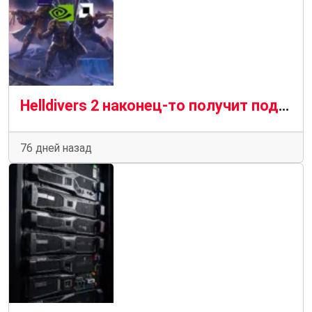
Helldivers 2 наконец-то получит поддержку AMD FSR, Intel XeSS, Nvidia DLSS и других технологий
76 дней назад