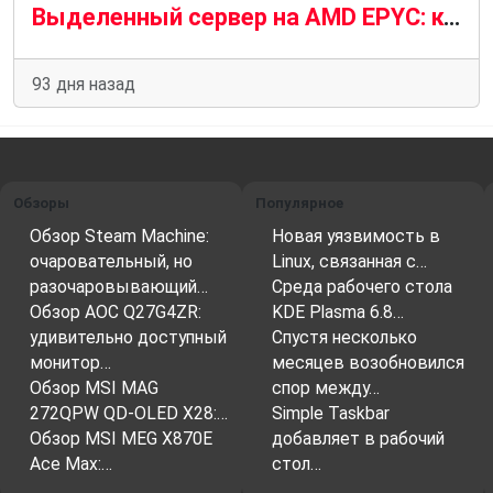
Выделенный сервер на AMD EPYC: когда dedicated выгоднее облачного VPS
93 дня назад
Обзоры
Популярное
Обзор Steam Machine:
Новая уязвимость в
очаровательный, но
Linux, связанная с…
разочаровывающий…
Среда рабочего стола
Обзор AOC Q27G4ZR:
KDE Plasma 6.8…
удивительно доступный
Спустя несколько
монитор…
месяцев возобновился
Обзор MSI MAG
спор между…
272QPW QD-OLED X28:…
Simple Taskbar
Обзор MSI MEG X870E
добавляет в рабочий
Ace Max:…
стол…