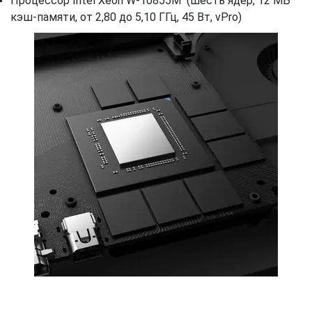
Процессор Intel Xeon W-10855M (шесть ядер, 12 МБ
кэш-памяти, от 2,80 до 5,10 ГГц, 45 Вт, vPro)