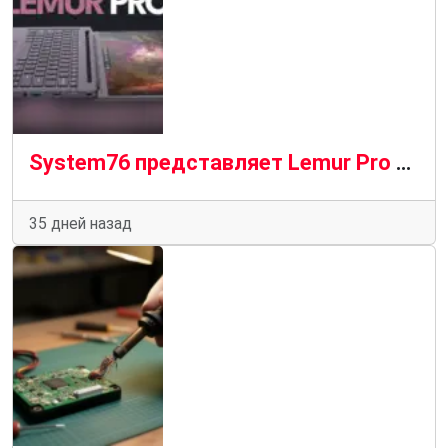
System76 представляет Lemur Pro 2026 с 18-часовым временем автономной работы и Wi-Fi 7
35 дней назад