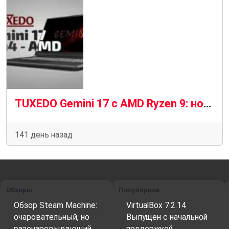
TUXEDO Gemini 17 с AMD Ryzen 9: новый уровень Linux-ноутбуков
141 день назад
Обзоры
Популярное
Обзор Steam Machine:
VirtualBox 7.2.14
очаровательный, но
Выпущен с начальной
разочаровывающий…
поддержкой…