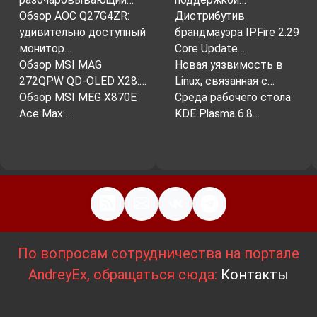
Обзор AOC Q27G4ZR:
Дистрибутив
удивительно доступный
брандмауэра IPFire 2.29
монитор…
Core Update…
Обзор MSI MAG
Новая уязвимость в
272QPW QD-OLED X28:…
Linux, связанная с…
Обзор MSI MEG X870E
Среда рабочего стола
Ace Max:…
KDE Plasma 6.8…
По вопросам сотрудничества на портале
AndreyEx, обращаться сюда:
Контакты