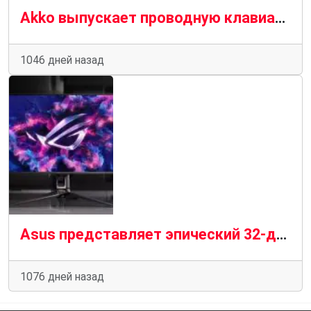
Akko выпускает проводную клавиатуру для ПК в честь 7-й годовщины Mod 007 с фантастическим рисунком
1046 дней назад
Asus представляет эпический 32-дюймовый монитор ROG Swift PG32UCDM 4K QD-OLED с G-Sync 240 Гц
1076 дней назад