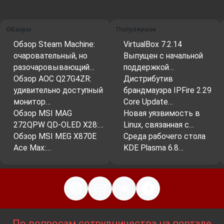
Обзоры
Популярное
Обзор Steam Machine:
VirtualBox 7.2.14
очаровательный, но
Выпущен с начальной
разочаровывающий…
поддержкой…
Обзор AOC Q27G4ZR:
Дистрибутив
удивительно доступный
брандмауэра IPFire 2.29
монитор…
Core Update…
Обзор MSI MAG
Новая уязвимость в
272QPW QD-OLED X28:…
Linux, связанная с…
Обзор MSI MEG X870E
Среда рабочего стола
Ace Max:…
KDE Plasma 6.8…
По вопросам сотрудничества на портале