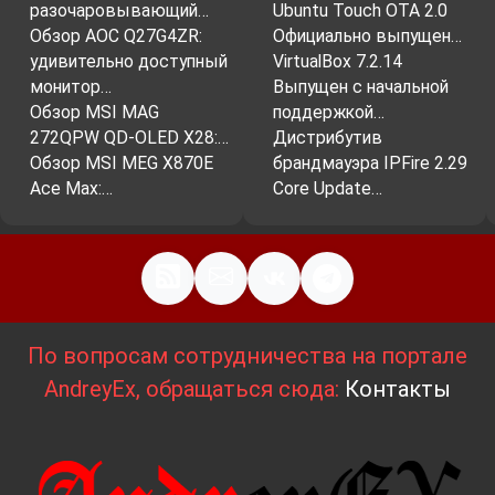
разочаровывающий…
Ubuntu Touch OTA 2.0
Обзор AOC Q27G4ZR:
Официально выпущен…
удивительно доступный
VirtualBox 7.2.14
монитор…
Выпущен с начальной
Обзор MSI MAG
поддержкой…
272QPW QD-OLED X28:…
Дистрибутив
Обзор MSI MEG X870E
брандмауэра IPFire 2.29
Ace Max:…
Core Update…
По вопросам сотрудничества на портале
AndreyEx, обращаться сюда:
Контакты