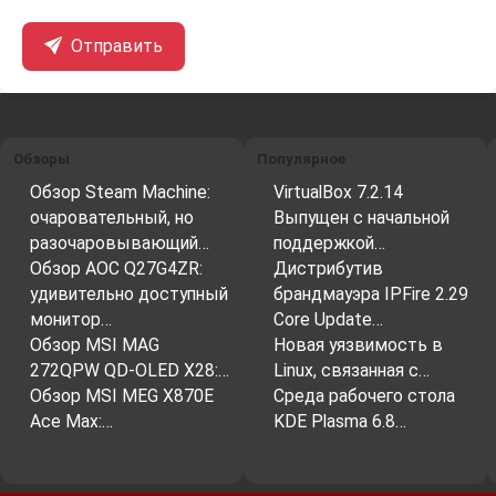
Отправить
Обзоры
Популярное
Обзор Steam Machine:
VirtualBox 7.2.14
очаровательный, но
Выпущен с начальной
разочаровывающий…
поддержкой…
Обзор AOC Q27G4ZR:
Дистрибутив
удивительно доступный
брандмауэра IPFire 2.29
монитор…
Core Update…
Обзор MSI MAG
Новая уязвимость в
272QPW QD-OLED X28:…
Linux, связанная с…
Обзор MSI MEG X870E
Среда рабочего стола
Ace Max:…
KDE Plasma 6.8…