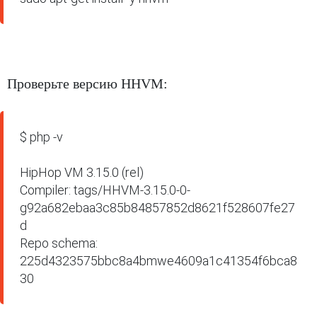
Проверьте версию HHVM:
$ php -v

HipHop VM 3.15.0 (rel)

Compiler: tags/HHVM-3.15.0-0-
g92a682ebaa3c85b84857852d8621f528607fe27
d

Repo schema: 
225d4323575bbc8a4bmwe4609a1c41354f6bca8
30