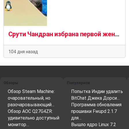
Срути Чандран избрана первой женщиной-руководителем проекта Debian из Индии на 2026 год
104 дня назад
Обзоры
Популярное
Обзор Steam Machine:
Попытка Индии удалить
очаровательный, но
BitChat Джека Дорси…
разочаровывающий…
Программа обновления
Обзор AOC Q27G4ZR:
прошивки Fwupd 2.1.7
удивительно доступный
для…
монитор…
Вышло ядро ​​Linux 7.2