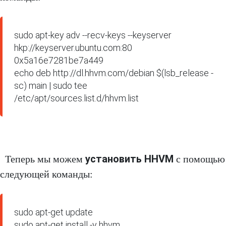
sudo apt-key adv --recv-keys --keyserver 
hkp://keyserver.ubuntu.com:80 
0x5a16e7281be7a449

echo deb http://dl.hhvm.com/debian $(lsb_release -
sc) main | sudo tee 
/etc/apt/sources.list.d/hhvm.list
установить HHVM
Теперь мы можем
с помощью
следующей команды:
sudo apt-get update

sudo apt-get install -y hhvm