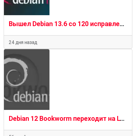
Вышел Debian 13.6 со 120 исправлениями уязвимостей и 124 стабильными обновлениями
24 дня назад
Debian 12 Bookworm переходит на LTS: поддержка безопасности продлена до июня 2028 года