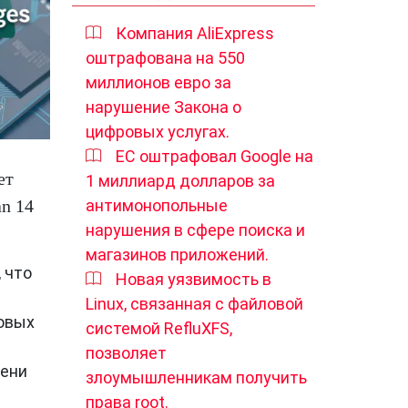
Компания AliExpress
оштрафована на 550
миллионов евро за
нарушение Закона о
цифровых услугах.
ЕС оштрафовал Google на
ет
1 миллиард долларов за
n 14
антимонопольные
нарушения в сфере поиска и
магазинов приложений.
 что
Новая уязвимость в
Linux, связанная с файловой
новых
системой RefluXFS,
позволяет
мени
злоумышленникам получить
права root.