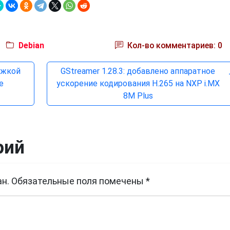
Debian
Кол-во комментариев: 0
ржкой
GStreamer 1.28.3: добавлено аппаратное
se
ускорение кодирования H.265 на NXP i.MX
8M Plus
рий
н.
Обязательные поля помечены
*