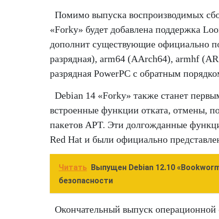
Помимо выпуска воспроизводимых сбор
«Forky» будет добавлена поддержка Lo
дополнит существующие официально по
разрядная), arm64 (AArch64), armhf (ARM
разрядная PowerPC с обратным порядком
Debian 14 «Forky» также станет первы
встроенные функции отката, отмены, п
пакетов APT. Эти долгожданные функци
Red Hat и были официально представлен
Читать
Выпущен Debian 12.10 «Bookworm
безопасности
Окончательный выпуск операционной с