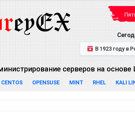
Пятн
Сегод
В 1923 году в Ростове-на-Дону р
министрирование серверов на основе L
CENTOS
OPENSUSE
MINT
RHEL
KALI L