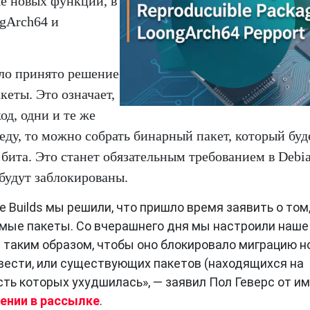
ше новых функций, в
gArch64 и
ыло принято решение
кеты. Это означает,
од, одни и те же
еду, то можно собрать бинарный пакет, который буд
ита. Это станет обязательным требованием в Debia
будут заблокированы.
e Builds мы решили, что пришло время заявить о том,
мые пакеты. Со вчерашнего дня мы настроили наше
 таким образом, чтобы оно блокировало миграцию 
вести, или существующих пакетов (находящихся на
ть которых ухудшилась», — заявил Пол Геверс от и
ении в рассылке
.