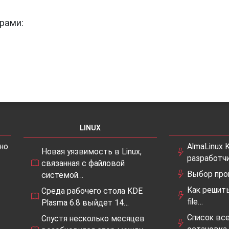
рами:
LINUX
но
AlmaLinux K
Новая уязвимость в Linux,
разработч
связанная с файловой
Выбор про
системой…
Как решить
Среда рабочего стола KDE
file…
Plasma 6.8 выйдет 14…
Список вс
Спустя несколько месяцев