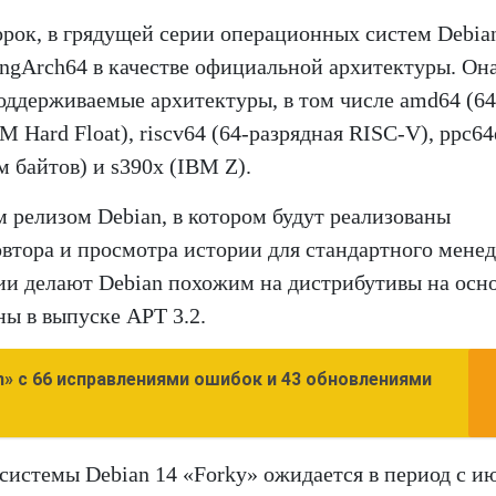
ок, в грядущей серии операционных систем Debia
ongArch64 в качестве официальной архитектуры. Он
ддерживаемые архитектуры, в том числе amd64 (64
 Hard Float), riscv64 (64-разрядная RISC-V), ppc64e
 байтов) и s390x (IBM Z).
м релизом Debian, в котором будут реализованы
овтора и просмотра истории для стандартного мене
и делают Debian похожим на дистрибутивы на осн
ы в выпуске APT 3.2.
» с 66 исправлениями ошибок и 43 обновлениями
истемы Debian 14 «Forky» ожидается в период с и