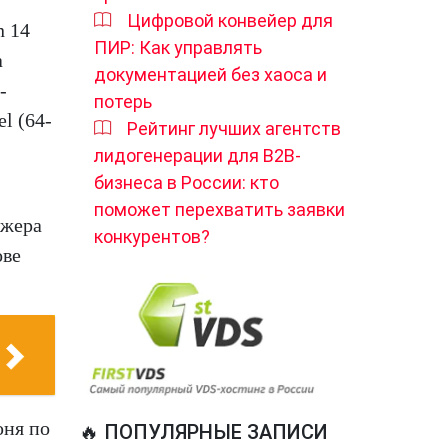
Цифровой конвейер для
n 14
ПИР: Как управлять
а
документацией без хаоса и
-
потерь
l (64-
Рейтинг лучших агентств
лидогенерации для B2B-
бизнеса в России: кто
поможет перехватить заявки
джера
конкурентов?
ове
юня по
🔥 ПОПУЛЯРНЫЕ ЗАПИСИ