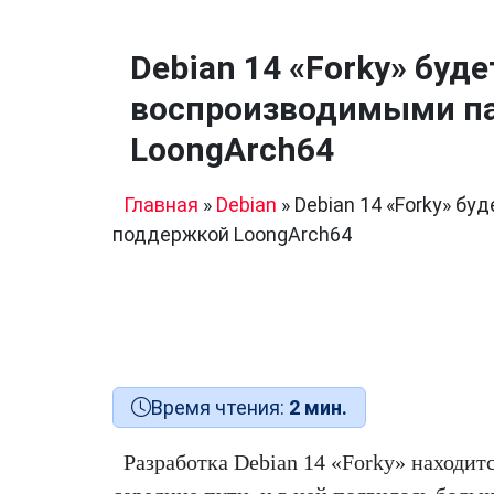
Debian 14 «Forky» буд
воспроизводимыми па
LoongArch64
Главная
»
Debian
»
Debian 14 «Forky» б
поддержкой LoongArch64
Время чтения:
2 мин.
Разработка Debian 14 «Forky» находит