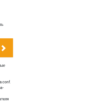
ль
мые
.conf.
a-
ателя