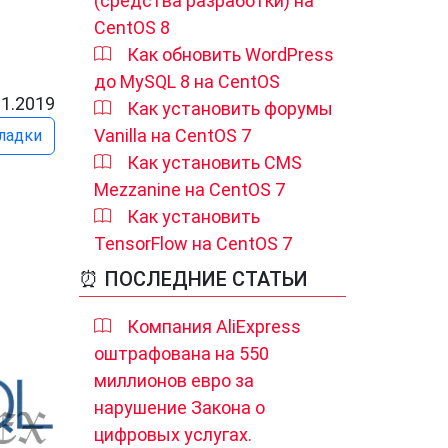
(средства разработки) на
CentOS 8
Как обновить WordPress
до MySQL 8 на CentOS
11.2019
Как установить форумы
Vanilla на CentOS 7
ладки
Как установить CMS
Mezzanine на CentOS 7
Как установить
TensorFlow на CentOS 7
⏰ ПОСЛЕДНИЕ СТАТЬИ
Компания AliExpress
оштрафована на 550
миллионов евро за
нарушение Закона о
цифровых услугах.