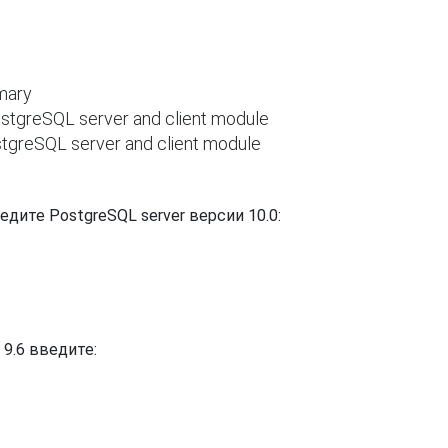
                                           

stgreSQL server and client module                     

  PostgreSQL server and client module
дите PostgreSQL server версии 10.0:
9.6 введите: