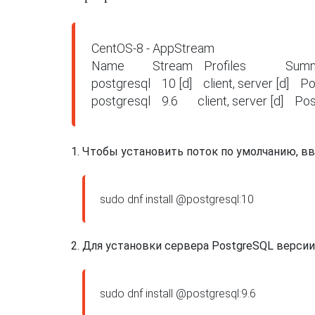
CentOS-8 - AppStream

Name          Stream    Profiles              Summary      
postgresql    10 [d]    client, server [d]    Po
postgresql    9.6       client, server [d]  
Чтобы установить поток по умолчанию, вве
Для установки сервера PostgreSQL версии 