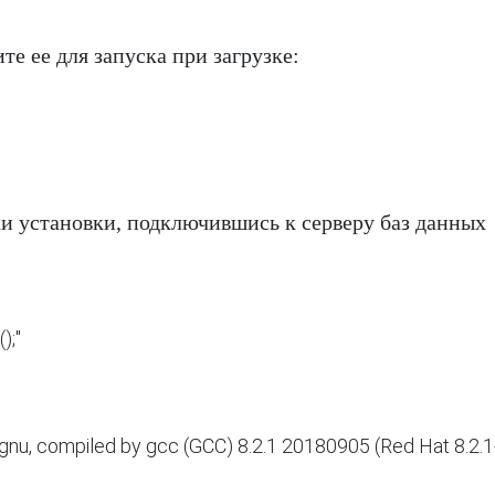
е ее для запуска при загрузке:
ки установки, подключившись к серверу баз данных
nu, compiled by gcc (GCC) 8.2.1 20180905 (Red Hat 8.2.1-3