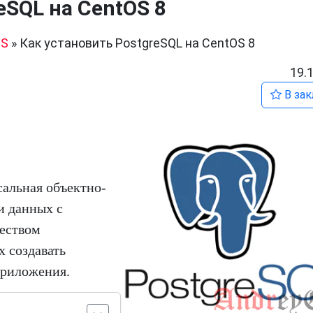
eSQL на CentOS 8
OS
»
Как установить PostgreSQL на CentOS 8
19.
В зак
сальная объектно-
и данных с
еством
 создавать
приложения.