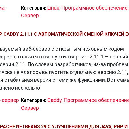
нологий
иа
,
Linux
,
Программное обеспечение
,
Категории:
виваются. Недавние тенденции включают в себя
Сервер
нтейнеризацию. Виртуализация позволяет одному
ество виртуальных серверов, улучшая использован
Р CADDY 2.11.1 С АВТОМАТИЧЕСКОЙ СМЕНОЙ КЛЮЧЕЙ E
вляют масштабируемость и гибкость, а
 облегчает развертывание и управление приложения
льзуемый веб-сервер с открытым исходным кодом
ервер, только что выпустил версию 2.11.1 — первый
ерии 2.11. По словам разработчиков, из-за проблем
уска не удалось выпустить отдельную версию 2.11,
современной информационной инфраструктуры,
ая стабильная версия с теми же функциями. Вот сам
едачу данных. Понимание роли и функций серверов
анено несколько
в нашей цифровой жизни и следить за их постоянным
ционировать, а их роль в нашей жизни будет тольк
-сервер
Caddy
,
Программное обеспечени
Категории:
Сервер
ACHE NETBEANS 29 С УЛУЧШЕНИЯМИ ДЛЯ JAVA, PHP И