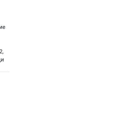
ие
2,
ди