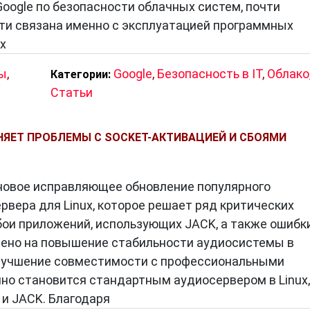
oogle по безопасности облачных систем, почти
ти связана именно с эксплуатацией программных
х
итектуру, которая разрабатывается с учетом
зы
,
Google
,
Безопасность в IT
,
Облако
Категории:
компоненты сервера включают:
Статьи
вной вычислительный компонент сервера, отвеча
рограмм.
РАНЯЕТ ПРОБЛЕМЫ С SOCKET-АКТИВАЦИЕЙ И СБОЯМИ
уется для временного хранения данных и оператив
меть жесткие диски (HDD) или твердотельные
о новое исправляющее обновление популярного
ых и операционных систем.
рвера для Linux, которое решает ряд критических
ру обмениваться данными с клиентами через сеть.
бои приложений, использующих JACK, а также ошибк
отают под управлением специализированных
лено на повышение стабильности аудиосистемы в
, Windows Server или FreeBSD.
улучшение совместимости с профессиональными
но становится стандартным аудиосервером в Linux,
 и JACK. Благодаря