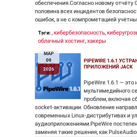
обеспечения.Согласно новому отчёту G
половина всех инцидентов безопаснос
Архитектура серверов
ошибок, а не с компрометацией учётны
Серверы
имеют свою собственную арх
,
кибербезопасность
,
киберугро
Тэги:
конкретных потребностей. Основные 
облачный хостинг
,
хакеры
Центральный процессор (CPU):
Осно
МАР
за обработку данных и выполнение п
09
PIPEWIRE 1.6.1 УСТ
Оперативная память (RAM):
Использ
ПРИЛОЖЕНИЙ JACK
2026
работы приложений.
Хранилище данных:
Серверы могут и
PipeWire 1.6.1 — эт
накопители (SSD) для хранения данн
мультимедийного се
Сетевой интерфейс:
Позволяет серве
проблем, включая с
Операционная система:
Серверы раб
socket-активации. Обновление направ
операционных систем, таких как Linux
современных Linux-дистрибутивах и 
аудиоприложениями.PipeWire постепен
заменяя такие решения, как PulseAudio