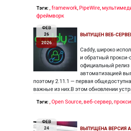
Часть 4: Развитие серверных тех
,
framework
,
PipeWire
,
мультимед
Тэги:
Серверные технологии постоянно раз
фреймворк
виртуализацию серверов, облако и ко
физическому серверу выполнять множ
ФЕВ
26
ВЫПУЩЕН ВЕБ-СЕРВЕ
ресурсов. Облачные серверы предоста
2026
контейнеризация (например, с Docker)
Caddy, широко испо
и обратный прокси-с
официальный релиз с
Заключение
автоматизацией вып
Серверы
— это неотъемлемая часть 
поэтому 2.11.1 — первая общедоступн
обеспечивая надежное хранение и пер
важные из них.В этом обновлении устр
помогает лучше оценить их важность 
развитием. Серверы продолжают эволю
,
Open Source
,
веб-сервер
,
прокси
Тэги:
увеличиваться.
ФЕВ
24
ВЫПУЩЕНА ВЕРСИЯ AP