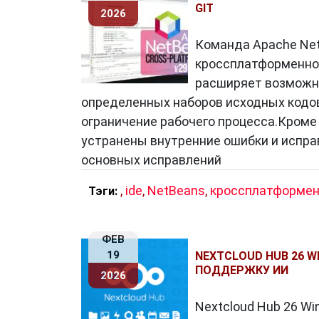
GIT
2026
Команда Apache Net
кроссплатформенной
расширяет возможно
определенных наборов исходных кодов 
ограничение рабочего процесса.Кроме т
устранены внутренние ошибки и испр
основных исправлений
,
ide
,
NetBeans
,
кроссплатформен
Тэги:
ФЕВ
19
NEXTCLOUD HUB 26 
ПОДДЕРЖКУ ИИ
2026
Nextcloud Hub 26 Wi