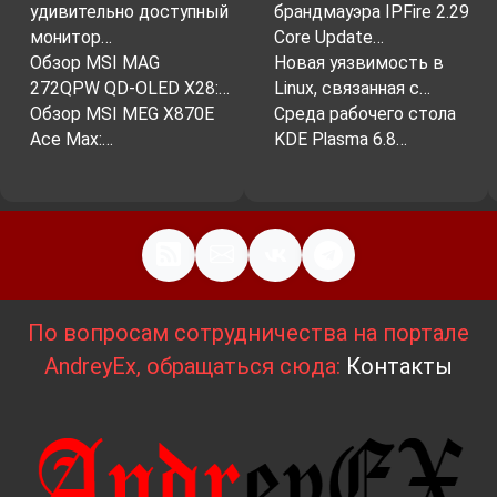
удивительно доступный
брандмауэра IPFire 2.29
монитор…
Core Update…
Обзор MSI MAG
Новая уязвимость в
272QPW QD-OLED X28:…
Linux, связанная с…
Обзор MSI MEG X870E
Среда рабочего стола
Ace Max:…
KDE Plasma 6.8…
По вопросам сотрудничества на портале
AndreyEx, обращаться сюда:
Контакты