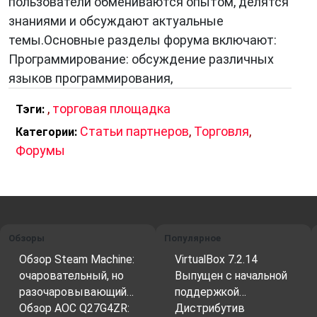
пользователи обмениваются опытом, делятся
знаниями и обсуждают актуальные
темы.Основные разделы форума включают:
Программирование: обсуждение различных
языков программирования,
,
торговая площадка
Тэги:
Статьи партнеров
,
Торговля
,
Категории:
Форумы
Обзоры
Популярное
Обзор Steam Machine:
VirtualBox 7.2.14
очаровательный, но
Выпущен с начальной
разочаровывающий…
поддержкой…
Обзор AOC Q27G4ZR:
Дистрибутив