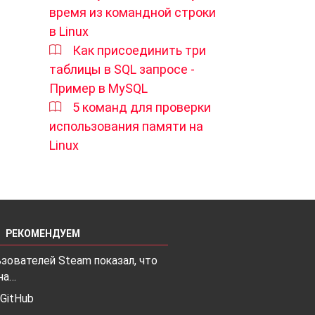
время из командной строки
в Linux
Как присоединить три
таблицы в SQL запросе -
Пример в MySQL
5 команд для проверки
использования памяти на
Linux
РЕКОМЕНДУЕМ
зователей Steam показал, что
 на…
 GitHub