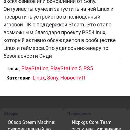
эксклюзивов или обновлений от Sony.
Энтузиасты сумели запустить на ней Linux и
превратить устройство в полноценный
игровой ПК с поддержкой Steam. Это стало
возможным благодаря проекту PS5-Linux,
который активно обсуждается в сообществе
Linux и геймеров.Это удалось инженеру по
безопасности Энди
,
PlayStation
,
PlayStation 5
,
PS5
Тэги:
Linux
,
Sony
,
НовостиIT
Категории:
Обзоры
Популярное
Обзор Steam Machine:
Nixpkgs Core Team
очаровательный, но
распущена: управление