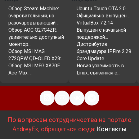
Обзор Steam Machine:
Ubuntu Touch OTA 2.0
очаровательный, но
Официально выпущен…
разочаровывающий…
VirtualBox 7.2.14
Обзор AOC Q27G4ZR:
Выпущен с начальной
удивительно доступный
поддержкой…
монитор…
Дистрибутив
Обзор MSI MAG
брандмауэра IPFire 2.29
272QPW QD-OLED X28:…
Core Update…
Обзор MSI MEG X870E
Новая уязвимость в
Ace Max:…
Linux, связанная с…
По вопросам сотрудничества на портале
AndreyEx, обращаться сюда:
Контакты