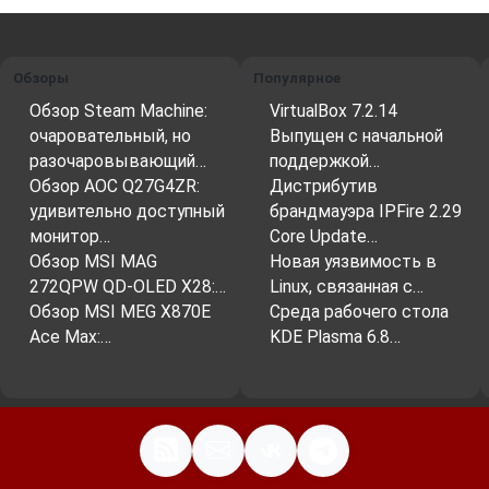
Обзоры
Популярное
Обзор Steam Machine:
VirtualBox 7.2.14
очаровательный, но
Выпущен с начальной
разочаровывающий…
поддержкой…
Обзор AOC Q27G4ZR:
Дистрибутив
удивительно доступный
брандмауэра IPFire 2.29
монитор…
Core Update…
Обзор MSI MAG
Новая уязвимость в
272QPW QD-OLED X28:…
Linux, связанная с…
Обзор MSI MEG X870E
Среда рабочего стола
Ace Max:…
KDE Plasma 6.8…