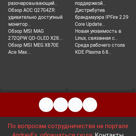
разочаровывающий…
поддержкой…
Обзор AOC Q27G4ZR:
Дистрибутив
удивительно доступный
брандмауэра IPFire 2.29
монитор…
Core Update…
Обзор MSI MAG
Новая уязвимость в
272QPW QD-OLED X28:…
Linux, связанная с…
Обзор MSI MEG X870E
Среда рабочего стола
Ace Max:…
KDE Plasma 6.8…
По вопросам сотрудничества на портале
AndreyEx, обращаться сюда:
Контакты