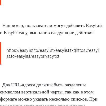
Например, пользователи могут добавить EasyList
и EasyPrivacy, выполнив следующие действия:
https://easylist.to/easylist/easylist.txt|https://easyli
st.to/easylist/easyprivacy.txt
Два URL-адреса должны быть разделены
символом вертикальной черты, так как в этом
формате можно указать несколько списков. При
изменении этого параметра списки также