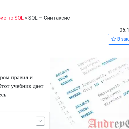
ие по SQL
»
SQL — Синтаксис
06.
В зак
ром правил и
Этот учебник дает
есь