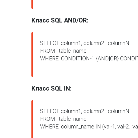
Класс SQL AND/OR:
SELECT column1, column2....columnN

FROM   table_name

WHERE  CONDITION-1 {AND|OR} CONDIT
Класс SQL IN:
SELECT column1, column2....columnN

FROM   table_name

WHERE  column_name IN (val-1, val-2,...val