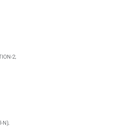
ION-2;

-N);
