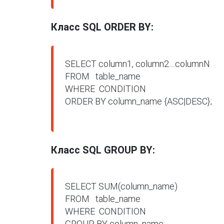
Класс SQL ORDER BY:
SELECT column1, column2....columnN

FROM   table_name

WHERE  CONDITION

ORDER BY column_name {ASC|DESC};

Класс SQL GROUP BY:
SELECT SUM(column_name)

FROM   table_name

WHERE  CONDITION

GROUP BY column_name;
