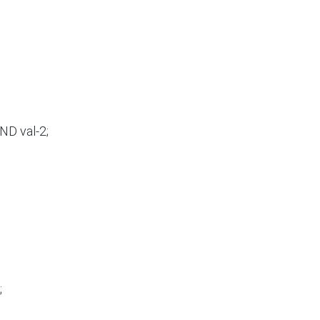
 val-2;


