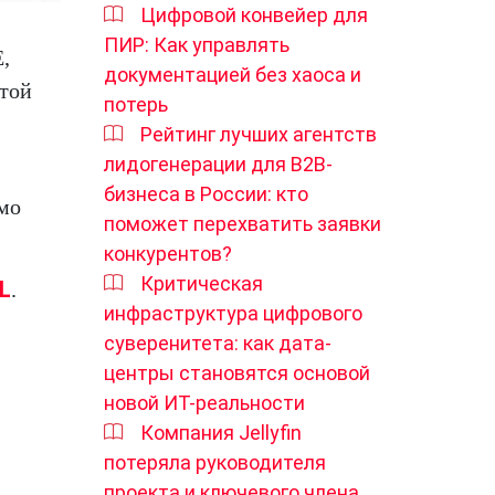
Цифровой конвейер для
ПИР: Как управлять
,
документацией без хаоса и
той
потерь
Рейтинг лучших агентств
лидогенерации для B2B-
бизнеса в России: кто
имо
поможет перехватить заявки
конкурентов?
Критическая
L
.
инфраструктура цифрового
суверенитета: как дата-
центры становятся основой
новой ИТ-реальности
Компания Jellyfin
потеряла руководителя
проекта и ключевого члена