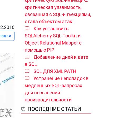
критическую SQL-инъекцию:
критическая уязвимость,
связанная с SQL-инъекциями,
стала объектом атак
12.2016
Как установить
SQLAlchemy SQL Toolkit и
ладки
Object Relational Mapper с
помощью PIP
Добавление дней к дате
в SQL
SQL ДЛЯ XML PATH
Устранение неполадок в
медленных SQL-запросах
для повышения
производительности
⏰ ПОСЛЕДНИЕ СТАТЬИ