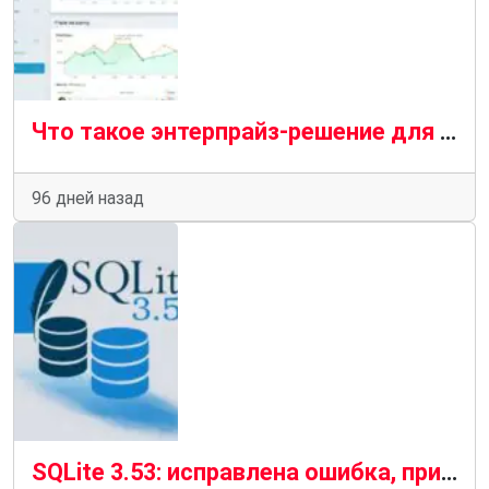
Что такое энтерпрайз-решение для мониторинга PostgreSQL
96 дней назад
SQLite 3.53: исправлена ошибка, приводившая к повреждению WAL, добавлены новые возможности SQL