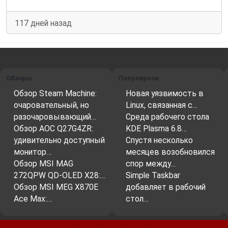
117 дней назад
Обзоры
Популярное
Обзор Steam Machine:
Новая уязвимость в
очаровательный, но
Linux, связанная с…
разочаровывающий…
Среда рабочего стола
Обзор AOC Q27G4ZR:
KDE Plasma 6.8…
удивительно доступный
Спустя несколько
монитор…
месяцев возобновился
Обзор MSI MAG
спор между…
272QPW QD-OLED X28:…
Simple Taskbar
Обзор MSI MEG X870E
добавляет в рабочий
Ace Max:…
стол…