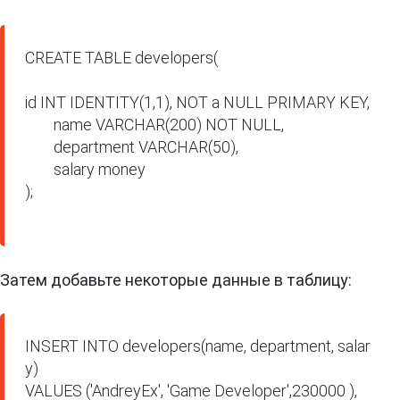
CREATE TABLE developers(

id INT IDENTITY(1,1), NOT a NULL PRIMARY KEY,

        name VARCHAR(200) NOT NULL,

        department VARCHAR(50),

        salary money

);

Затем добавьте некоторые данные в таблицу:
INSERT INTO developers(name, department, salar
y)

VALUES ('AndreyEx', 'Game Developer',230000 ),
