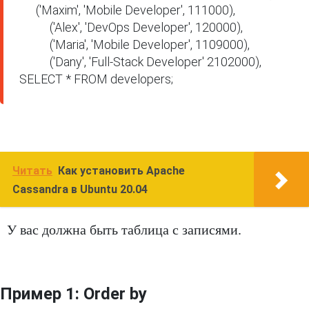
      ('Maxim', 'Mobile Developer', 111000),

           ('Alex', 'DevOps Developer', 120000),

           ('Maria', 'Mobile Developer', 1109000),

           ('Dany', 'Full-Stack Developer' 2102000),

SELECT * FROM developers;
Читать
Как установить Apache
Cassandra в Ubuntu 20.04
У вас должна быть таблица с записями.
Пример 1: Order by