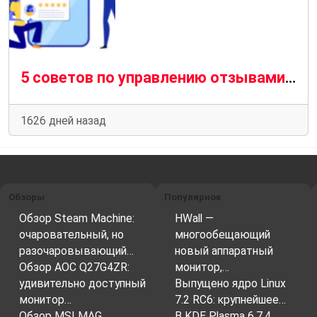
5 советов по управлению отзывами в App Store
1626 дней назад
Обзоры
Популярное
Обзор Steam Machine:
HWall —
очаровательный, но
многообещающий
разочаровывающий…
новый аппаратный
Обзор AOC Q27G4ZR:
монитор,…
удивительно доступный
Выпущено ядро Linux
монитор…
7.2 RC6: крупнейшее…
Обзор MSI MAG
В KDE Plasma 6.7.4