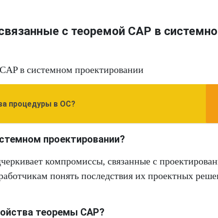
связанные с теоремой CAP в системн
 CAP в системном проектировании
ва процедуры в ОС?
истемном проектировании?
дчеркивает компромиссы, связанные с проектирова
зработчикам понять последствия их проектных реш
войства теоремы CAP?