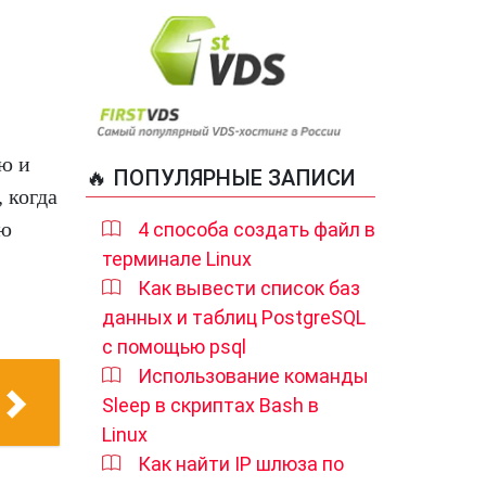
ю и
🔥 ПОПУЛЯРНЫЕ ЗАПИСИ
 когда
ью
4 способа создать файл в
терминале Linux
Как вывести список баз
данных и таблиц PostgreSQL
с помощью psql
Использование команды
Sleep в скриптах Bash в
Linux
Как найти IP шлюза по