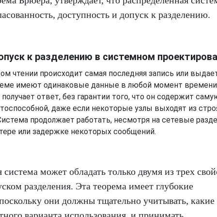
рема Брюера, утверждает, что распределенная систе
асованность, доступность и допуск к разделению.
опуск к разделению в системном проектиров
м чтении происходит самая последняя запись или выдае
стеме имеют одинаковые данные в любой момент времени
получает ответ, без гарантии того, что он содержит саму
тоспособной, даже если некоторые узлы выходят из стро
истема продолжает работать, несмотря на сетевые разд
отере или задержке некоторых сообщений.
 система может обладать только двумя из трех сво
ском разделения. Эта теорема имеет глубокие
 поскольку они должны тщательно учитывать, какие
тного варианта использования, и принимать