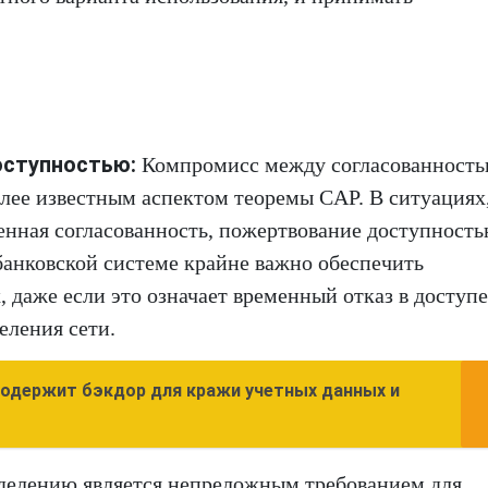
оступностью:
Компромисс между согласованность
лее известным аспектом теоремы CAP. В ситуациях,
енная согласованность, пожертвование доступност
анковской системе крайне важно обеспечить
х, даже если это означает временный отказ в доступе
еления сети.
 содержит бэкдор для кражи учетных данных и
делению является непреложным требованием для