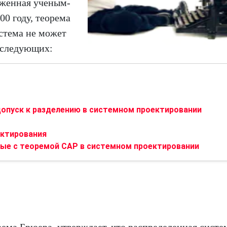
оженная ученым-
0 году, теорема
истема не может
з следующих:
допуск к разделению в системном проектировании
ектирования
ые с теоремой CAP в системном проектировании