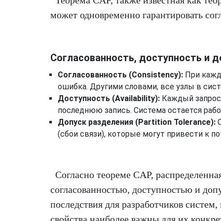
Теорема CAP, также известная как тео
может одновременно гарантировать согл
Согласованность, доступность и д
Согласованность (Consistency):
При каждо
ошибка. Другими словами, все узлы в си
Доступность (Availability):
Каждый запрос 
последнюю запись. Система остается рабо
Допуск разделения (Partition Tolerance):
С
(сбои связи), которые могут привести к п
Согласно теореме CAP, распределенная
согласованностью, доступностью и допу
последствия для разработчиков систем,
свойства наиболее важны для их конкре