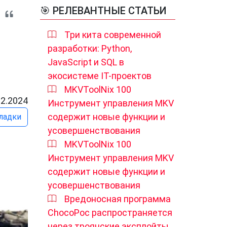
🎯 РЕЛЕВАНТНЫЕ СТАТЬИ
Три кита современной
разработки: Python,
JavaScript и SQL в
экосистеме IT-проектов
MKVToolNix 100
02.2024
Инструмент управления MKV
содержит новые функции и
ладки
усовершенствования
MKVToolNix 100
Инструмент управления MKV
содержит новые функции и
усовершенствования
Вредоносная программа
ChocoPoc распространяется
через троянские эксплойты