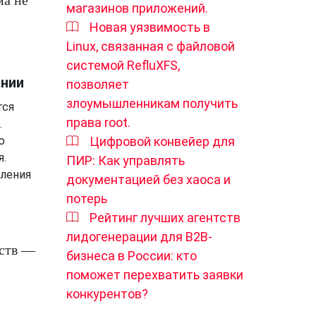
ма не
магазинов приложений.
Новая уязвимость в
Linux, связанная с файловой
системой RefluXFS,
ании
позволяет
злоумышленникам получить
тся
права root.
.
ю
Цифровой конвейер для
я.
ПИР: Как управлять
еления
документацией без хаоса и
потерь
Рейтинг лучших агентств
лидогенерации для B2B-
йств —
бизнеса в России: кто
поможет перехватить заявки
конкурентов?