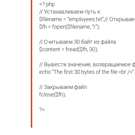
<? php

// Устанавливаем путь к

$filename = "employees.txt";// Открыв
$fh = fopen($filename, "r");

// Считываем 30 байт из файла

$content = fread($fh, 30);

// Вывести значение, возвращаемое фу
echo "The first 30 bytes of the file:<br />"
// Закрываем файл

fclose($fh);

?>
