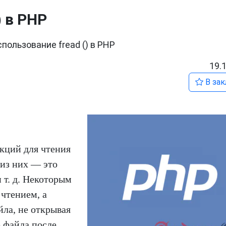
) в PHP
пользование fread () в PHP
19.
В зак
кций для чтения
из них — это
) и т. д. Некоторым
чтением, а
ла, не открывая
е файла после