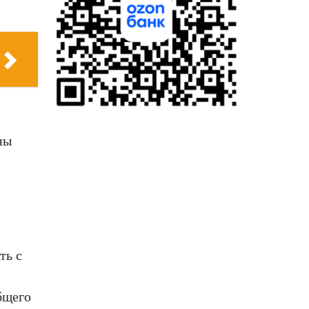
ны
ть с
бщего