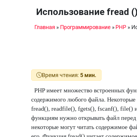
Использование fread (
Главная
»
Программирование
»
PHP
»
Ис
Время чтения:
5 мин.
PHP имеет множество встроенных фун
содержимого любого файла. Некоторые 
fread(), readfile(), fgets(), fscanf(), file(
функциям нужно открывать файл перед 
некоторые могут читать содержимое фай
его. Функция fread() читает содержимо