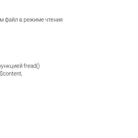
аем файл в режиме чтения

нкцией fread()

.$content;
