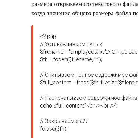
размера открываемого текстового файла
когда значение общего размера файла пе
<? php

// Устанавливаем путь к

$filename = "employees.txt";// Открыв
$fh = fopen($filename, "r");

// Считываем полное содержимое фай
$full_content = fread($fh, filesize($filenam
// Распечатываем содержимое файла

echo $full_content."<br /><br />";

// Закрываем файл

fclose($fh);
