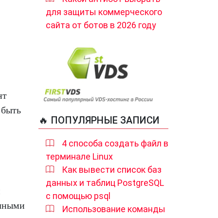
для защиты коммерческого
сайта от ботов в 2026 году
нт
 быть
🔥 ПОПУЛЯРНЫЕ ЗАПИСИ
4 способа создать файл в
терминале Linux
Как вывести список баз
данных и таблиц PostgreSQL
м
с помощью psql
ичными
Использование команды